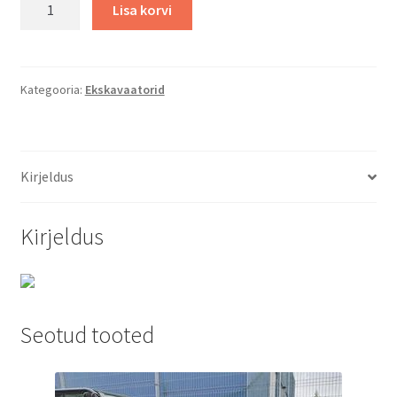
Lisa korvi
SV26
Miniekskavaator
kogus
Kategooria:
Ekskavaatorid
Kirjeldus
Kirjeldus
Seotud tooted