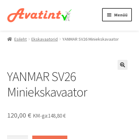
Liigu
Liigu
Menüü
navigeerimisele
sisu
juurde
Tasuline parkla
Esileht
Ekskavaatorid
YANMAR SV26 Miniekskavaator
Haagiste rent
Töörista rent
YANMAR SV26
Laaduri rent
Miniekskavaator
Ekskavaatori rent
Kontaktid
120,00
€
KM-ga:
148,80
€
YANMAR