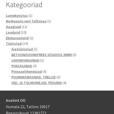
Kategooriad
1
Lumekoristus
1
toode
1
Matkaauto rent Tallinnas
1
11
toode
Haagised
11
10
toodet
Laadurid
10
toodet
2
Ekskavaatorid
2
19
toodet
Tööristad
19
toodet
1
Aiatööriistad
1
toode
2
BETOONISOONEFREES SÜGAVUS 30MM
2
1
toodet
LIHVIMISMASINAD
1
3
toode
PIIKVASARAD
3
toodet
4
Pinnasetihendajad
4
toodet
3
PUURIMISMASINAD, TRELLID
3
toodet
4
VEE- JA TOLMUIMEJAD, PESURID
4
toodet
Avatint OÜ
Humala 22, Tallinn 10617
Registrikood: 12381772