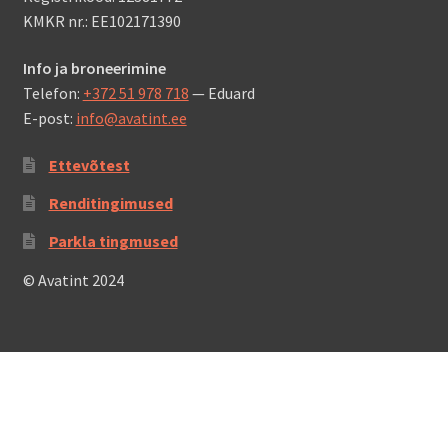
KMKR nr.: EE102171390
Info ja broneerimine
Telefon:
+372 51 978 718
— Eduard
E-post:
info@avatint.ee
Ettevõtest
Renditingimused
Parkla tingmused
© Avatint 2024